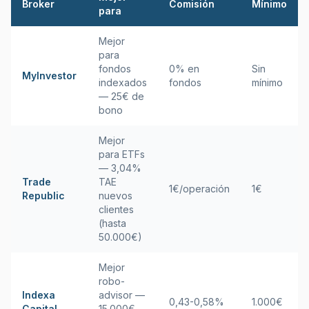
Broker
Comisión
Mínimo
para
Mejor
para
fondos
0% en
Sin
MyInvestor
indexados
fondos
mínimo
— 25€ de
bono
Mejor
para ETFs
— 3,04%
Trade
TAE
1€/operación
1€
Republic
nuevos
clientes
(hasta
50.000€)
Mejor
robo-
Indexa
advisor —
0,43-0,58%
1.000€
Capital
15.000€