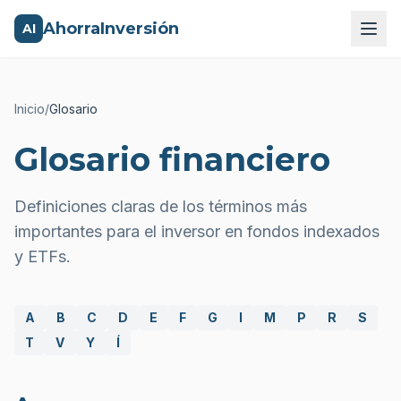
AhorraInversión
AI
Inicio
/
Glosario
Glosario financiero
Definiciones claras de los términos más
importantes para el inversor en fondos indexados
y ETFs.
A
B
C
D
E
F
G
I
M
P
R
S
T
V
Y
Í