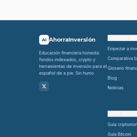
FONDOS IN
AhorraInversión
AI
Empezar a inve
Educación financiera honesta:
Comparativa b
fondos indexados, crypto y
herramientas de inversión para el
Glosario finan
español de a pie. Sin humo.
Blog
Noticias
CRIPTOMON
Guía criptomo
Guía Bitcoin