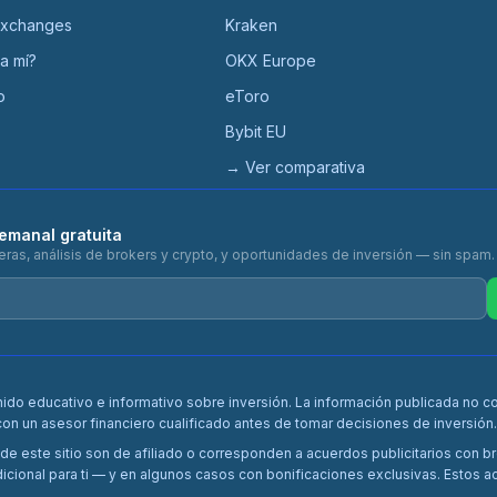
exchanges
Kraken
ra mí?
OKX Europe
o
eToro
Bybit EU
→ Ver comparativa
emanal gratuita
ieras, análisis de brokers y crypto, y oportunidades de inversión — sin spam.
nido educativo e informativo sobre inversión. La información publicada no c
con un asesor financiero cualificado antes de tomar decisiones de inversión.
e este sitio son de afiliado o corresponden a acuerdos publicitarios con b
cional para ti — y en algunos casos con bonificaciones exclusivas. Estos acu