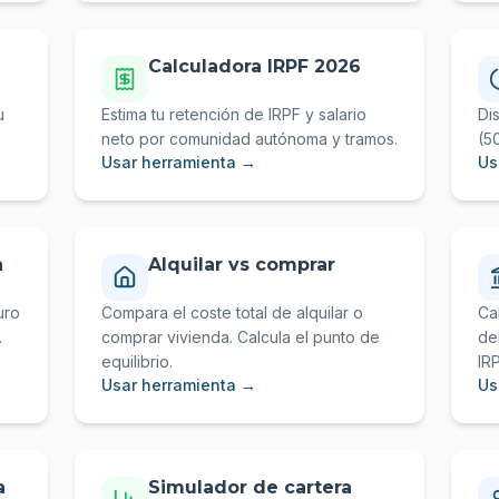
Calculadora IRPF 2026
u
Estima tu retención de IRPF y salario
Di
neto por comunidad autónoma y tramos.
(5
Usar herramienta →
Us
n
Alquilar vs comprar
uro
Compara el coste total de alquilar o
Ca
.
comprar vivienda. Calcula el punto de
de
equilibrio.
IR
Usar herramienta →
Us
a
Simulador de cartera