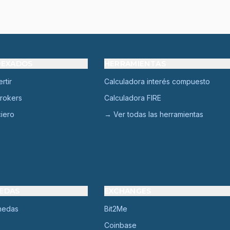
DEXADOS
HERRAMIENTAS
rtir
Calculadora interés compuesto
rokers
Calculadora FIRE
ciero
→ Ver todas las herramientas
EDAS
EXCHANGES
nedas
Bit2Me
Coinbase