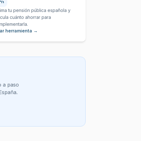
tima tu pensión pública española y
lcula cuánto ahorrar para
mplementarla.
ar herramienta →
o a paso
 España.