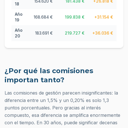
154.620 €
181.438 €
+
26.818 €
18
Año
168.684 €
199.838 €
+
31.154 €
19
Año
183.691 €
219.727 €
+
36.036 €
20
¿Por qué las comisiones
importan tanto?
Las comisiones de gestión parecen insignificantes: la
diferencia entre un 1,5% y un 0,20% es solo 1,3
puntos porcentuales. Pero gracias al interés
compuesto, esa diferencia se amplifica enormemente
con el tiempo. En 30 años, puede significar decenas