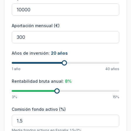
Aportación mensual (€)
Años de inversión:
20
años
1 año
40 años
Rentabilidad bruta anual:
8
%
3%
15%
Comisión fondo activo (%)
Media fondos activos en España: 1,5–2%