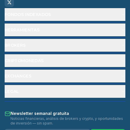
FONDOS INDEXADOS
HERRAMIENTAS
BROKERS
CRIPTOMONEDAS
EXCHANGES
LEGAL
Newsletter semanal gratuita
Noticias financieras, análisis de brokers y crypto, y oportunidades
de inversión — sin spam.