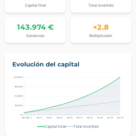
Capital final
Total invertido
143.974 €
×2.8
Ganancias
Multiplicador
Evolución del capital
225.974 €
169.481 €
112.987 €
56.494 €
0 €
Año
1
Año
2
Año
4
Año
6
Año
8
Año
10
Año
12
Año
14
Año
16
Año
18
Año
20
Capital total
Total invertido