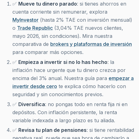
✅
Mueve tu dinero parado
: si tienes ahorros en
cuenta corriente sin remunerar, explora
MyInvestor
(hasta 2% TAE con inversión mensual)
o
Trade Republic
(3,04% TAE nuevos clientes,
mayo 2026, sin condiciones). Mira nuestra
comparativa de
brokers y plataformas de inversión
para comparar más opciones.
✅
Empieza a invertir si no lo has hecho
: la
inflación hace urgente que tu dinero crezca por
encima del 3% anual. Nuestra guía para
empezar a
invertir desde cero
te explica cómo hacerlo con
seguridad y sin conocimientos previos.
✅
Diversifica
: no pongas todo en renta fija ni en
depósitos. Con inflación persistente, la renta
variable indexada a largo plazo es tu aliada.
✅
Revisa tu plan de pensiones
: si tiene rentabilidad
negativa real, puede que sea hora de cambiarlo a