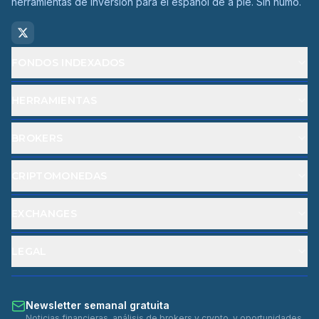
herramientas de inversión para el español de a pie. Sin humo.
FONDOS INDEXADOS
HERRAMIENTAS
BROKERS
CRIPTOMONEDAS
EXCHANGES
LEGAL
Newsletter semanal gratuita
Noticias financieras, análisis de brokers y crypto, y oportunidades