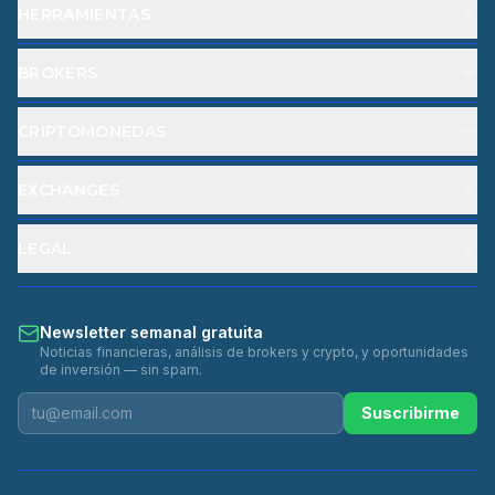
HERRAMIENTAS
BROKERS
CRIPTOMONEDAS
EXCHANGES
LEGAL
Newsletter semanal gratuita
Noticias financieras, análisis de brokers y crypto, y oportunidades
de inversión — sin spam.
Suscribirme