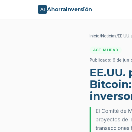
AhorraInversión
AI
Inicio
/
Noticias
/
EE.UU. 
ACTUALIDAD
Publicado:
6 de juni
EE.UU. 
Bitcoin:
inverso
El Comité de M
proyectos de l
transacciones 