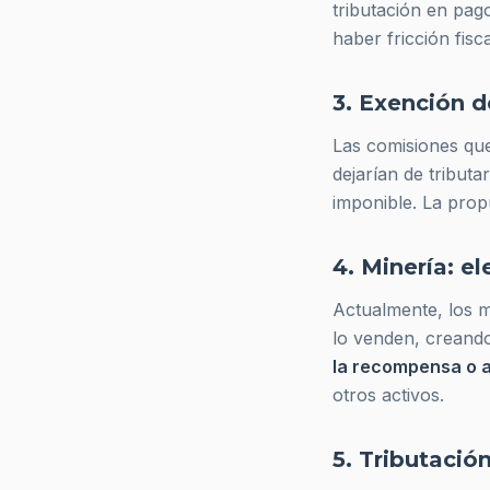
tributación en pago
haber fricción fisc
3. Exención d
Las comisiones que
dejarían de tribut
imponible. La prop
4. Minería: el
Actualmente, los m
lo venden, creando
la recompensa o a
otros activos.
5. Tributació