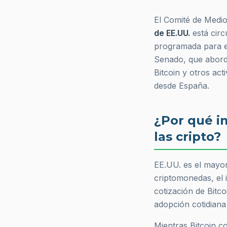
El Comité de Medios
de EE.UU.
está cir
programada para 
Senado, que abord
Bitcoin y otros act
desde España.
¿Por qué i
las cripto?
EE.UU. es el mayo
criptomonedas, el 
cotización de Bitc
adopción cotidiana 
Mientras Bitcoin c