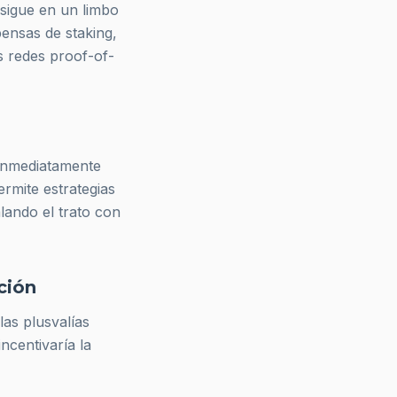
 sigue en un limbo
pensas de staking,
s redes proof-of-
inmediatamente
ermite estrategias
alando el trato con
ción
las plusvalías
ncentivaría la