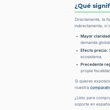
¿Qué signif
Directamente, la fi
indirectamente, sí 
Mayor clarida
demanda global
Efecto precio
:
ecosistema.
Precedente reg
propia fiscalid
Si quieres exposic
nuestra
comparati
¿Listo para compra
soporte en españo