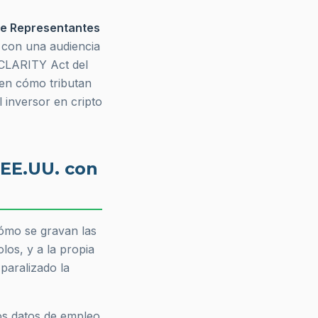
e Representantes
 con una audiencia
 CLARITY Act del
en cómo tributan
l inversor en cripto
 EE.UU. con
ómo se gravan las
los, y a la propia
paralizado la
os datos de empleo