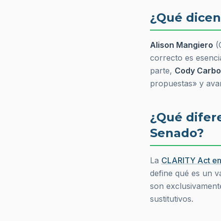
¿Qué dicen 
Alison Mangiero
(
correcto es esenci
parte,
Cody Carb
propuestas»
y avan
¿Qué difer
Senado?
La
CLARITY Act en
define qué es un v
son exclusivamen
sustitutivos.