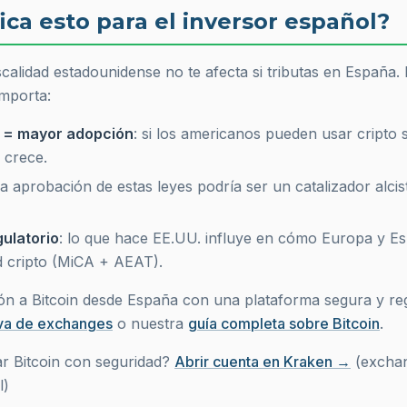
ica esto para el inversor español?
scalidad estadounidense no te afecta si tributas en España.
importa:
d = mayor adopción
: si los americanos pueden usar cripto si
 crece.
 la aprobación de estas leyes podría ser un catalizador alcis
ulatorio
: lo que hace EE.UU. influye en cómo Europa y E
ad cripto (MiCA + AEAT).
ión a Bitcoin desde España con una plataforma segura y re
va de exchanges
o nuestra
guía completa sobre Bitcoin
.
r Bitcoin con seguridad?
Abrir cuenta en Kraken →
(exchan
l)