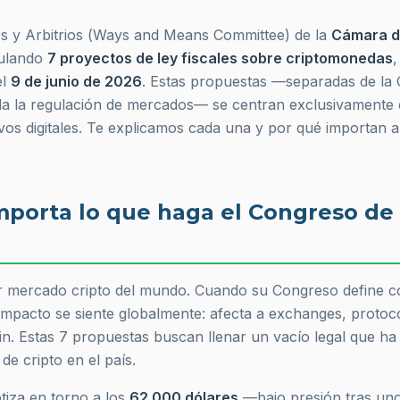
 y Arbitrios (
Ways and Means Committee
) de la
Cámara d
culando
7 proyectos de ley fiscales sobre criptomonedas
,
el
9 de junio de 2026
. Estas propuestas —separadas de la
a la regulación de mercados— se centran exclusivamente 
ivos digitales. Te explicamos cada una y por qué importan a
mporta lo que haga el Congreso de
r mercado cripto del mundo. Cuando su Congreso define c
impacto se siente globalmente: afecta a exchanges, protoco
oin. Estas 7 propuestas buscan llenar un vacío legal que ha 
de cripto en el país.
otiza en torno a los
62.000 dólares
—bajo presión tras un