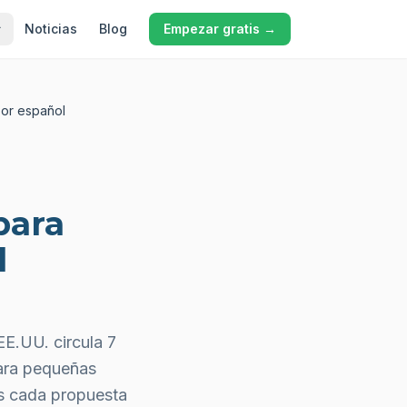
Noticias
Blog
Empezar gratis →
rsor español
para
l
E.UU. circula 7
para pequeñas
os cada propuesta