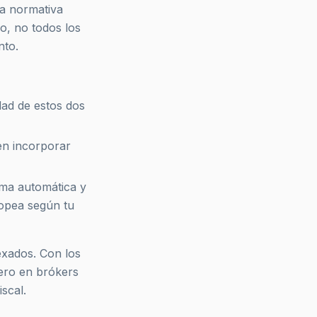
la normativa
o, no todos los
nto.
dad de estos dos
en incorporar
rma automática y
ropea según tu
exados. Con los
ero en brókers
scal.