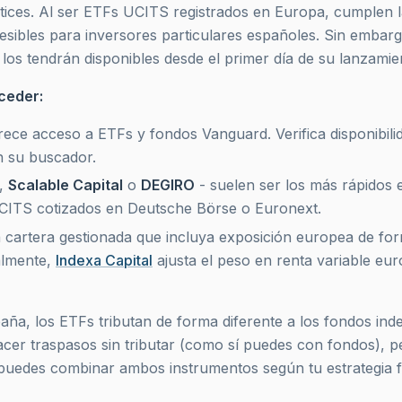
tices. Al ser ETFs UCITS registrados en Europa, cumplen 
sibles para inversores particulares españoles. Sin embarg
los tendrán disponibles desde el primer día de su lanzamie
ceder:
rece acceso a ETFs y fondos Vanguard. Verifica disponibili
 su buscador.
,
Scalable Capital
o
DEGIRO
- suelen ser los más rápidos 
ITS cotizados en Deutsche Börse o Euronext.
a cartera gestionada que incluya exposición europea de fo
almente,
Indexa Capital
ajusta el peso en renta variable eu
aña, los ETFs tributan de forma diferente a los fondos ind
er traspasos sin tributar (como sí puedes con fondos), p
uedes combinar ambos instrumentos según tu estrategia fi