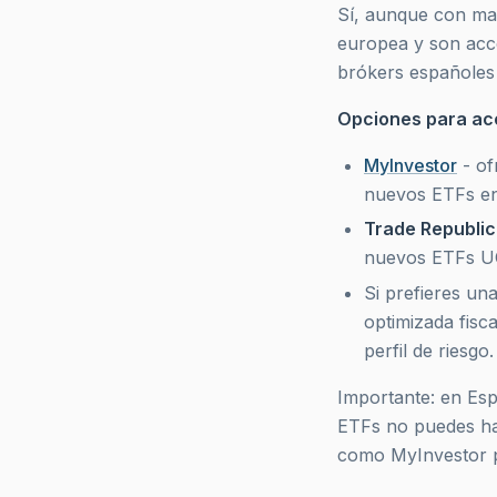
Sí, aunque con ma
europea y son acce
brókers españoles 
Opciones para ac
MyInvestor
- of
nuevos ETFs en
Trade Republic
nuevos ETFs UC
Si prefieres un
optimizada fisc
perfil de riesgo.
Importante: en Esp
ETFs no puedes hac
como MyInvestor p