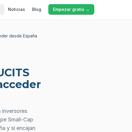
Noticias
Blog
Empezar gratis →
eder desde España
UCITS
acceder
 inversores
ope Small-Cap
a y si encajan