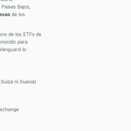
, Países Bajos,
esas
de los
uno de los ETFs de
onocido para
 Vanguard lo
Suiza ni Suecia)
Exchange