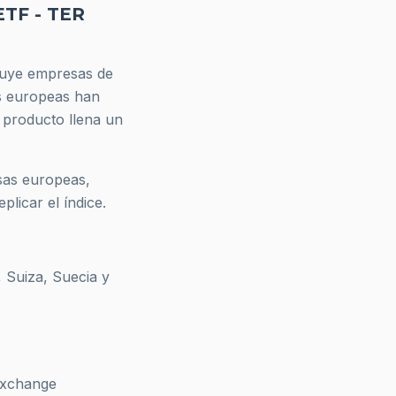
ETF - TER
cluye empresas de
s europeas han
 producto llena un
sas europeas,
licar el índice.
 Suiza, Suecia y
Exchange