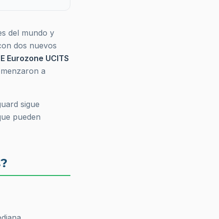
es del mundo y
 con dos nuevos
E Eurozone UCITS
omenzaron a
guard sigue
que pueden
s?
ediana