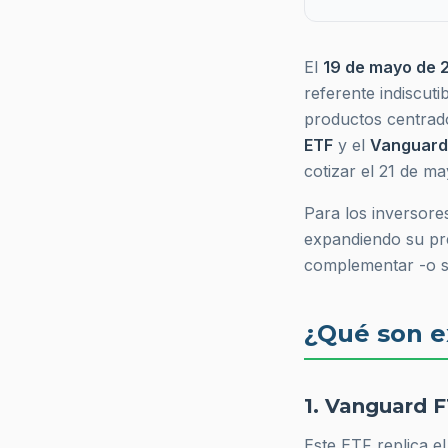
El
19 de mayo de 
referente indiscut
productos centrado
ETF
y el
Vanguard
cotizar el 21 de m
Para los inversore
expandiendo su pr
complementar -o si
¿Qué son e
1. Vanguard 
Este ETF replica el