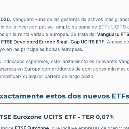
2026
, Vanguard -una de las gestoras de activos más grand
ible de la inversión pasiva- amplió su gama de ETFs UCITS
s en la renta variable europea. Se trata del
Vanguard FTS
 FTSE Developed Europe Small-Cap UCITS ETF
. Ambos c
ayo en las principales bolsas europeas.
s indexados españoles, este lanzamiento es relevante: Van
esencia en Europa con productos de comisiones mínimas 
mplificar- cualquier cartera de largo plazo.
xactamente estos dos nuevos ETF
FTSE Eurozone UCITS ETF - TER 0,07%
 índice
FTSE Eurozone
, que incluye empresas de gran y m