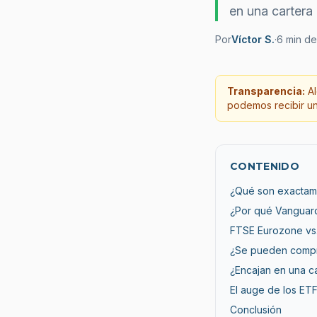
en una cartera
Por
Víctor S.
·
6
min de
Transparencia:
Al
podemos recibir una
CONTENIDO
¿Qué son exactam
¿Por qué Vanguard
FTSE Eurozone vs.
¿Se pueden compr
¿Encajan en una c
El auge de los ET
Conclusión