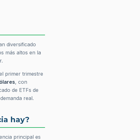
n diversificado
s más altos en la
r.
l primer trimestre
dólares
, con
rcado de ETFs de
 demanda real.
ia hay?
encia principal es