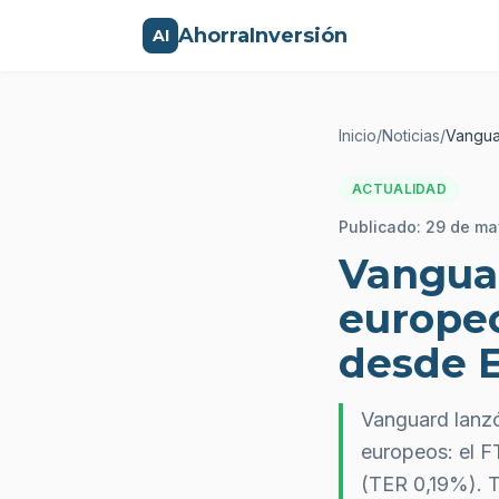
AhorraInversión
AI
Inicio
/
Noticias
/
Vangua
ACTUALIDAD
Publicado:
29 de ma
Vanguar
europe
desde 
Vanguard lanz
europeos: el 
(TER 0,19%). T